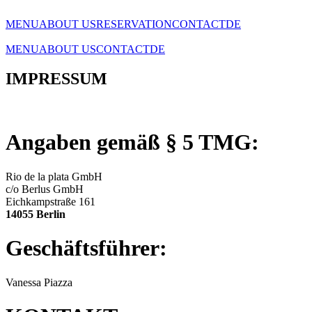
MENU
ABOUT US
RESERVATION
CONTACT
DE
MENU
ABOUT US
CONTACT
DE
IMPRESSUM
Angaben gemäß § 5 TMG:
Rio de la plata GmbH
c/o Berlus GmbH
Eichkampstraße 161
14055 Berlin
Geschäftsführer:
Vanessa Piazza